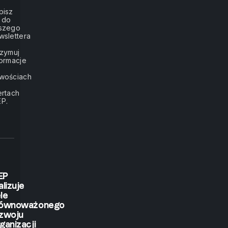
I
pisz
ę do
will
szego
wslettera
listen.
rzymuj
formacje
If
wościach
ertach
you
P.
show
me,
I
EP
alizuje
le
will
równoważonego
zwoju
ganizacji