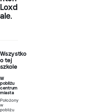
Loxd
ale.
Wszystko
o tej
szkole
W
pobliżu
centrum
miasta
Położony
w
pobliżu