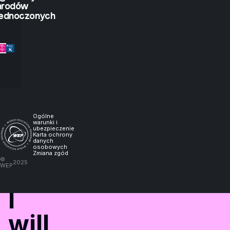
see.
arodów
ednoczonych
But
if
you
let
me
Ogólne
warunki i
ubezpieczenie
Karta ochrony
experience
danych
osobowych
Zmiana zgód
©
2025
it,
WEP
I
will