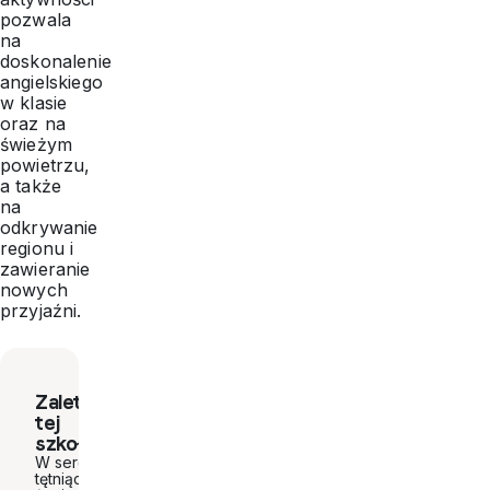
pozwala
na
doskonalenie
angielskiego
w klasie
oraz na
świeżym
powietrzu,
a także
na
odkrywanie
regionu i
zawieranie
nowych
przyjaźni.
Zalety
tej
szkoły.
W sercu
tętniącego