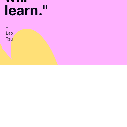
learn."
–
Lao
Tzu