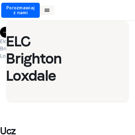
Porozmawiaj
z nami
More
ELC
Elc
Brighton
Brighton
Loxdale
Loxdale
Ucz