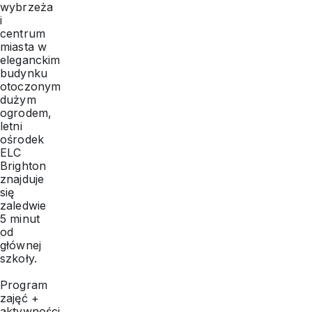
wybrzeża
i
centrum
miasta w
eleganckim
budynku
otoczonym
dużym
ogrodem,
letni
ośrodek
ELC
Brighton
znajduje
się
zaledwie
5 minut
od
głównej
szkoły.
Program
zajęć +
aktywności