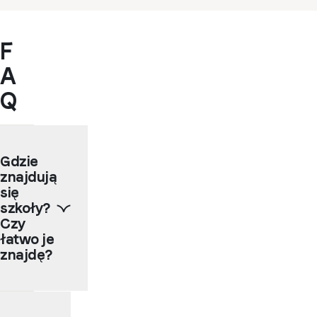
F
A
Q
Gdzie
znajdują
się
szkoły?
Czy
łatwo je
znajdę?
Większość
szkół