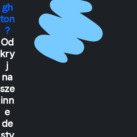
gh
ton
?
Od
kry
j
na
sze
inn
e
de
sty