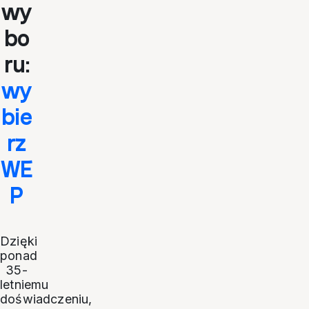
wy
bo
ru:
wy
bie
rz
WE
P
Dzięki
ponad
35-
letniemu
doświadczeniu,