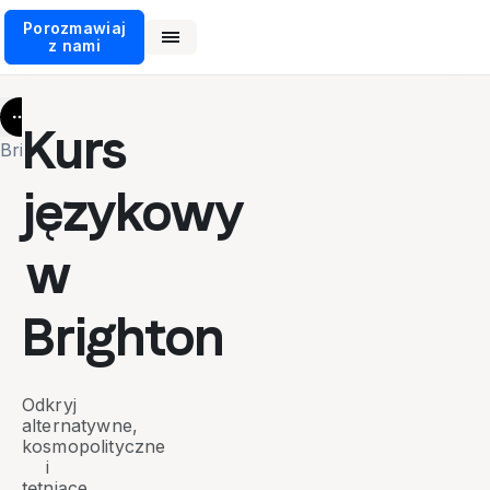
Porozmawiaj
z nami
More
Kurs
Brighton
językowy
w
Brighton
Odkryj
alternatywne,
kosmopolityczne
i
tętniące