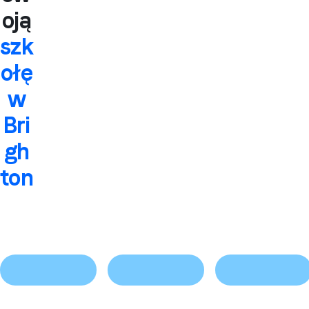
oją
szk
ołę
w
Bri
gh
ton