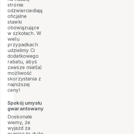
stronie
odzwierciedlają
oficjalne
stawki
obowiązujące
w szkołach. W
wielu
przypadkach
udzielimy Ci
dodatkowego
rabatu, abyś
zawsze miał(a)
możliwość
skorzystania z
najniższej
ceny!
Spokój umysłu
gwarantowany
Doskonale
wiemy, że
wyjazd za
granicę to duże