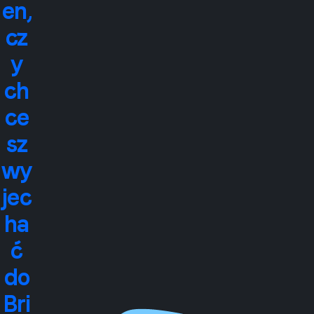
en,
cz
y
ch
ce
sz
wy
jec
ha
ć
do
Bri