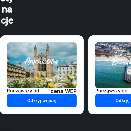
na
cje
Cambridge
Bourn
Począwszy od
Począwszy od
cena WEP
Odkryj więcej
Odkryj