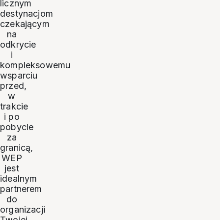
licznym
destynacjom
czekającym
na
odkrycie
i
kompleksowemu
wsparciu
przed,
w
trakcie
i po
pobycie
za
granicą,
WEP
jest
idealnym
partnerem
do
organizacji
Twojej