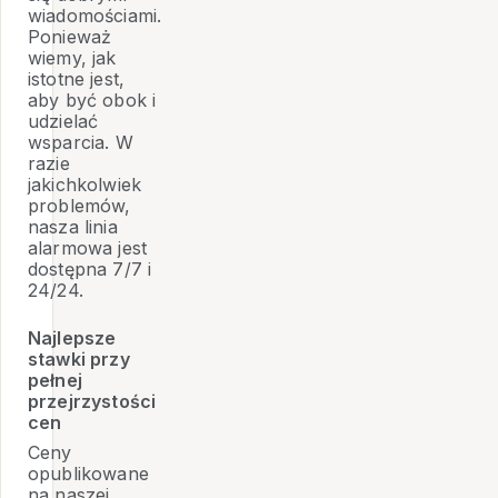
wiadomościami.
Ponieważ
wiemy, jak
istotne jest,
aby być obok i
udzielać
wsparcia. W
razie
jakichkolwiek
problemów,
nasza linia
alarmowa jest
dostępna 7/7 i
24/24.
Najlepsze
stawki przy
pełnej
przejrzystości
cen
Ceny
opublikowane
na naszej