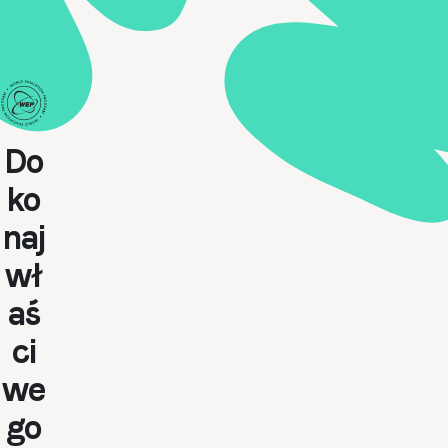
Do
ko
naj
wł
aś
ci
we
go