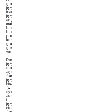
geografia,
język
irlandzki,
język
angielski,
matematyka,
biologia,
budownictwo,
projektowanie,
komunikacja
graficzna,
gospodarka
wewnętrzna...
Dostępne
języki
obce:
Język
francuski,
język
hiszpański
(w
cyklu
Junior)
i
język
niemiecki
(podczas