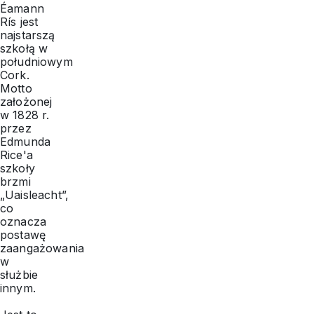
Éamann
Rís jest
najstarszą
szkołą w
południowym
Cork.
Motto
założonej
w 1828 r.
przez
Edmunda
Rice'a
szkoły
brzmi
„Uaisleacht”,
co
oznacza
postawę
zaangażowania
w
służbie
innym.