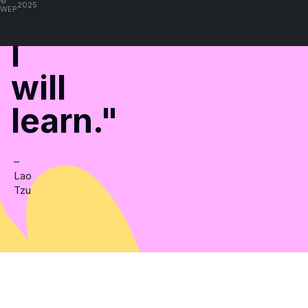
©
2025
it,
WEP
I
will
learn."
–
Lao
Tzu