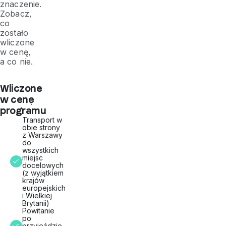
znaczenie.
Zobacz,
co
zostało
wliczone
w cenę,
a co nie.
Wliczone
w cenę
programu
Transport w
obie strony
z Warszawy
do
wszystkich
miejsc
docelowych
(z wyjątkiem
krajów
europejskich
i Wielkiej
Brytanii)
Powitanie
po
przyjeździe