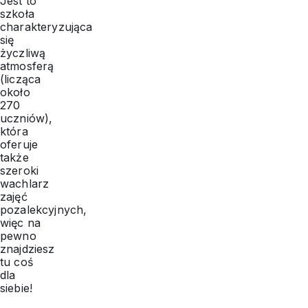
Jest to
szkoła
charakteryzująca
się
życzliwą
atmosferą
(licząca
około
270
uczniów),
która
oferuje
także
szeroki
wachlarz
zajęć
pozalekcyjnych,
więc na
pewno
znajdziesz
tu coś
dla
siebie!