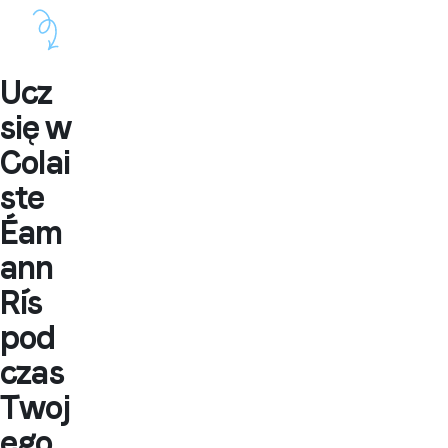
Ucz
się w
Colai
ste
Éam
ann
Rís
pod
czas
Twoj
ego