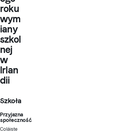
roku
wym
iany
szkol
nej
w
Irlan
dii
Szkoła
Przyjazna
społeczność
Coláiste