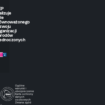
I
EP
alizuje
le
will
równoważonego
zwoju
see.
ganizacji
arodów
ednoczonych
But
if
you
let
me
Ogólne
warunki i
ubezpieczenie
Karta ochrony
experience
danych
osobowych
Zmiana zgód