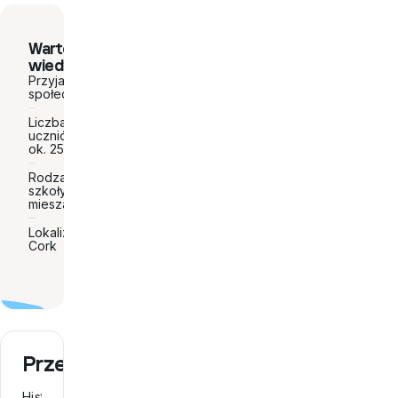
Warto
wiedzieć
Przyjazna
społeczność
Liczba
uczniów:
ok. 250
Rodzaj
szkoły:
mieszana
Lokalizacja:
Cork
Przedmioty
Historia,