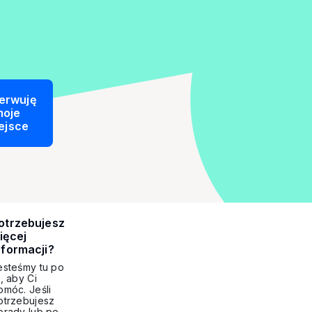
erwuję
moje
ejsce
otrzebujesz
ięcej
nformacji?
esteśmy tu po
o, aby Ci
omóc. Jeśli
otrzebujesz
orady lub po