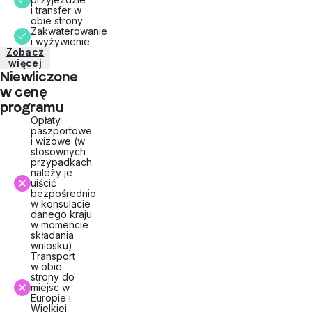
i transfer w
obie strony
Zakwaterowanie
i wyżywienie
Zobacz
więcej
Niewliczone
w cenę
programu
Opłaty
paszportowe
i wizowe (w
stosownych
przypadkach
należy je
uiścić
bezpośrednio
w konsulacie
danego kraju
w momencie
składania
wniosku)
Transport
w obie
strony do
miejsc w
Europie i
Wielkiej