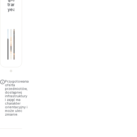
transition
year).
Przygotowana
oferta
przedmiotów,
dostępnej
infrastruktury
i zajęć ma
charakter
orientacyjny i
może ulec
zmianie.