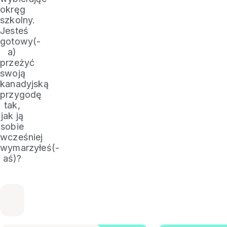
okręg
szkolny.
Jesteś
gotowy(-
a)
przeżyć
swoją
kanadyjską
przygodę
tak,
jak ją
sobie
wcześniej
wymarzyłeś(-
aś)?