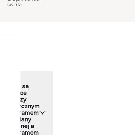
świata.
F
A
Q
Jakie są
różnice
między
Klasycznym
Programem
Wymiany
Szkolnej a
Programem