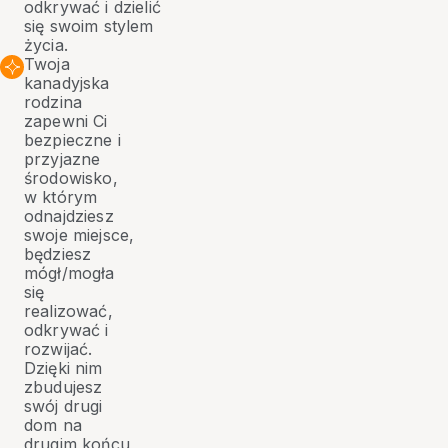
odkrywać i dzielić
się swoim stylem
życia.
Twoja
kanadyjska
rodzina
zapewni Ci
bezpieczne i
przyjazne
środowisko,
w którym
odnajdziesz
swoje miejsce,
będziesz
mógł/mogła
się
realizować,
odkrywać i
rozwijać.
Dzięki nim
zbudujesz
swój drugi
dom na
drugim końcu