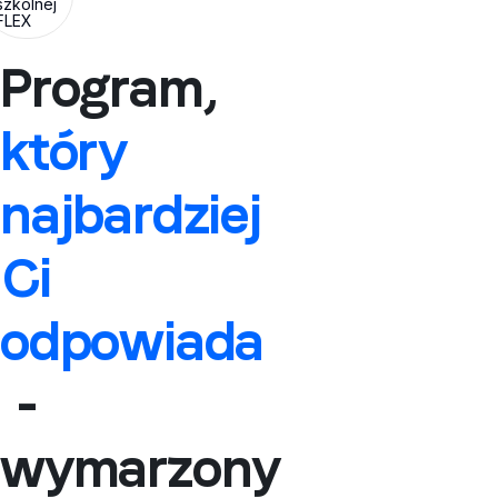
szkolnej
FLEX
Program,
który
najbardziej
Ci
odpowiada
-
wymarzony