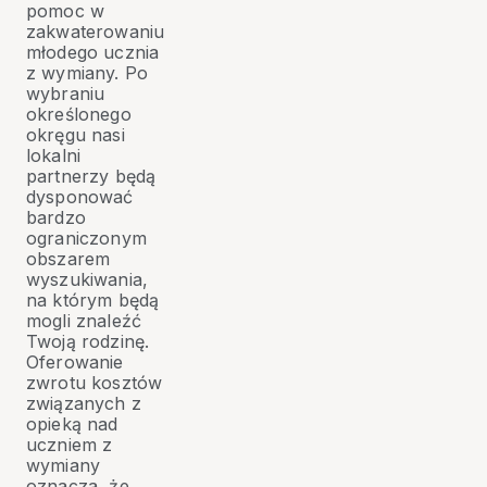
pomoc w
zakwaterowaniu
młodego ucznia
z wymiany. Po
wybraniu
określonego
okręgu nasi
lokalni
partnerzy będą
dysponować
bardzo
ograniczonym
obszarem
wyszukiwania,
na którym będą
mogli znaleźć
Twoją rodzinę.
Oferowanie
zwrotu kosztów
związanych z
opieką nad
uczniem z
wymiany
oznacza, że