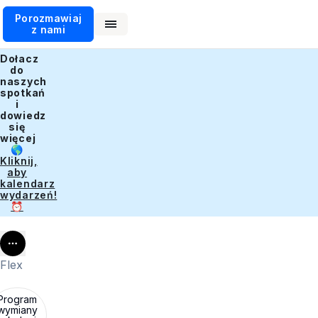
Porozmawiaj
z nami
Dołacz
do
naszych
spotkań
i
dowiedz
się
więcej
🌎
Kliknij,
aby
kalendarz
wydarzeń!
⏰
More
Flex
Program
wymiany