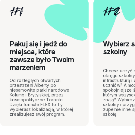
#
1
#
2
Pakuj się i jedź do
Wybierz s
miejsca, które
szkolny
zawsze było Twoim
marzeniem
Chcesz uczyć 
okręgu szkoln
Od rozległych otwartych
infrastrukturą i
przestrzeni Alberty po
uczniów? A mo
niesamowite parki narodowe
spokojniejsze 
Kolumbii Brytyjskiej, przez
którym wszyscy
kosmopolityczne Toronto...
znają? Wybierz
Dzięki formule FLEX to Ty
szkolny i przyg
wybierasz lokalizację, w której
zupełnie inne s
zrealizujesz swój program.
szkołę.