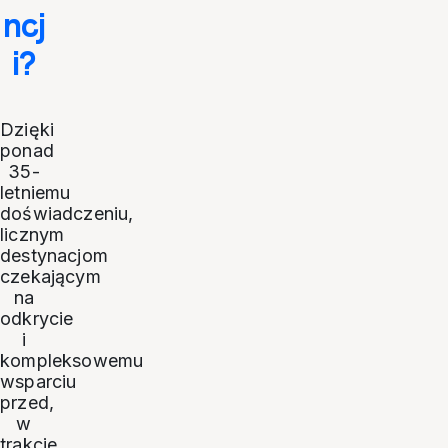
ncj
i?
Dzięki
ponad
35-
letniemu
doświadczeniu,
licznym
destynacjom
czekającym
na
odkrycie
i
kompleksowemu
wsparciu
przed,
w
trakcie