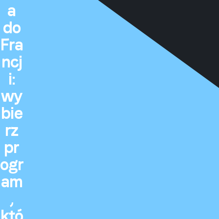
a
do
Fra
ncj
i:
wy
bie
rz
pr
ogr
am
,
któ