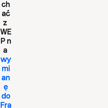
ch
ać
z
WE
P n
a
wy
mi
an
ę
do
Fra