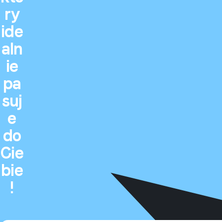
ry
ide
aln
ie
pa
suj
e
do
Cie
bie
!