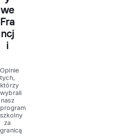
we
Fra
ncj
i
Opinie
tych,
którzy
wybrali
nasz
program
szkolny
za
granicą