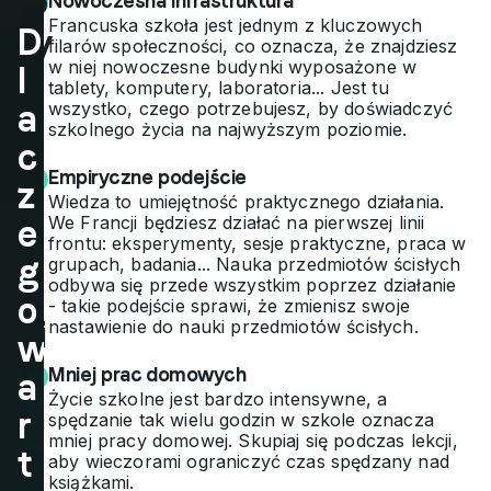
lep
Nowoczesna infrastruktura
Francuska szkoła jest jednym z kluczowych
D
szy
filarów społeczności, co oznacza, że znajdziesz
w niej nowoczesne budynki wyposażone w
l
sp
tablety, komputery, laboratoria... Jest tu
a
wszystko, czego potrzebujesz, by doświadczyć
os
szkolnego życia na najwyższym poziomie.
c
ób
Empiryczne podejście
z
na
Wiedza to umiejętność praktycznego działania.
We Francji będziesz działać na pierwszej linii
e
po
frontu: eksperymenty, sesje praktyczne, praca w
g
grupach, badania... Nauka przedmiotów ścisłych
zn
odbywa się przede wszystkim poprzez działanie
o
- takie podejście sprawi, że zmienisz swoje
ani
nastawienie do nauki przedmiotów ścisłych.
w
e
Mniej prac domowych
a
Życie szkolne jest bardzo intensywne, a
fra
r
spędzanie tak wielu godzin w szkole oznacza
mniej pracy domowej. Skupiaj się podczas lekcji,
nc
t
aby wieczorami ograniczyć czas spędzany nad
książkami.