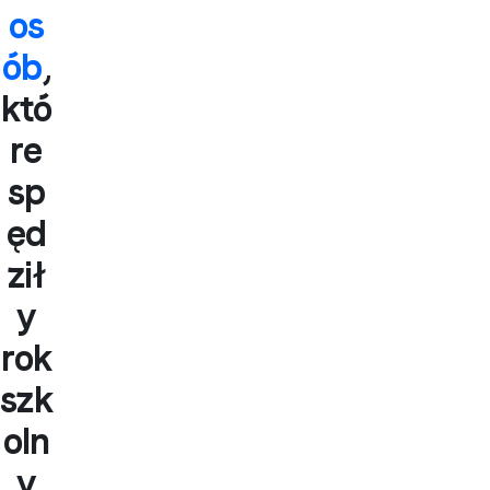
os
ób
,
któ
re
sp
ęd
ził
y
rok
szk
oln
y