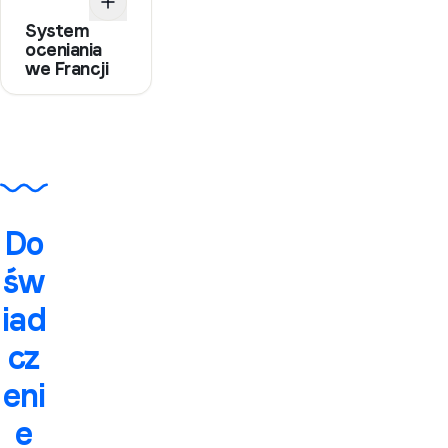
System
oceniania
we Francji
Do
św
iad
cz
eni
e