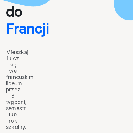
do
Francji
Mieszkaj
i ucz
się
we
francuskim
liceum
przez
8
tygodni,
semestr
lub
rok
szkolny.