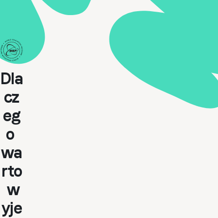
Dla
cz
eg
o
wa
rto
w
yje