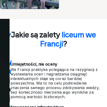
Wy
Jakie są zalety
liceum we
mi
Francji
?
an
a w
Umiejętności, nie oceny
Fra
We Francji praktyka polegająca na rezygnacji z
wystawiania ocen i nagradzania osiągnięć
ncj
intelektualnych staje się coraz bardziej
powszechna. Ma to na celu podkreślenie
i
to
znaczenia samego procesu zdobywania wiedzy,
bez konieczności mierzenia jego wyników za
naj
pomocą wartości liczbowych.