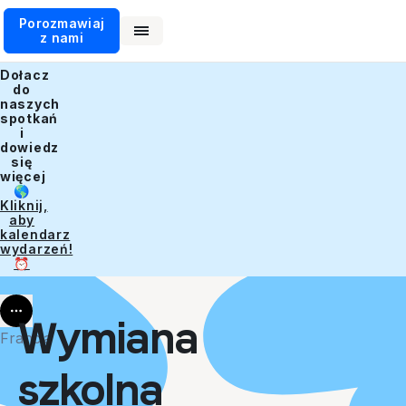
Porozmawiaj
z nami
Dołacz
do
naszych
spotkań
i
dowiedz
się
więcej
🌎
Kliknij,
aby
kalendarz
wydarzeń!
⏰
More
Wymiana
Francja
szkolna