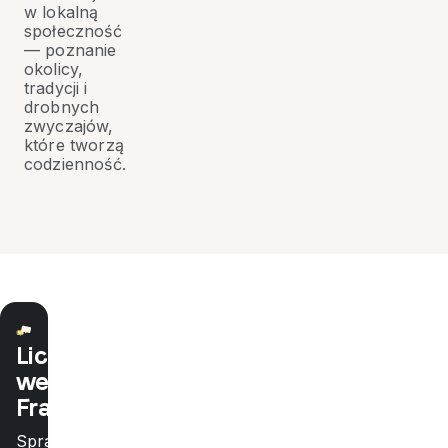
w lokalną
społeczność
— poznanie
okolicy,
tradycji i
drobnych
zwyczajów,
które tworzą
codzienność.
Liceum
we
Francji
Sprawdź,