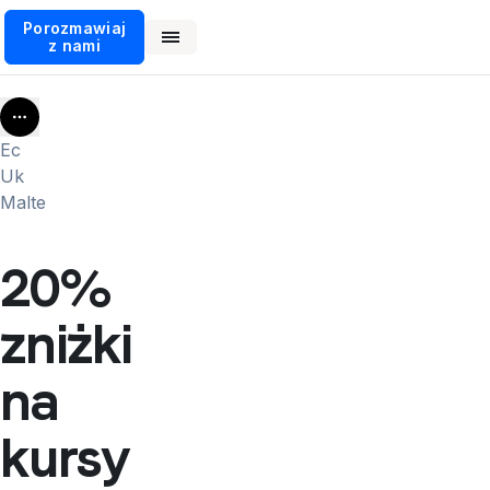
Porozmawiaj
z nami
More
Ec
Uk
Malte
20%
zniżki
na
kursy