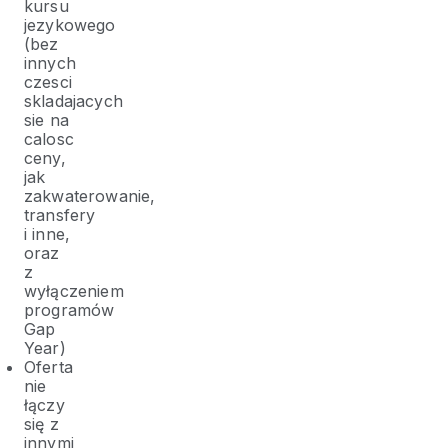
kursu
jezykowego
(bez
innych
czesci
skladajacych
sie na
calosc
ceny,
jak
zakwaterowanie,
transfery
i inne,
oraz
z
wyłączeniem
programów
Gap
Year)
Oferta
nie
łączy
się z
innymi