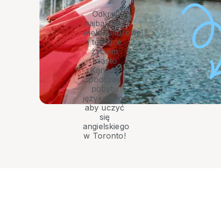
Odkryj
najbardziej
wielokulturowe
i tętniące
życiem
miasto
Kanady
podczas
pobytu
językowego,
aby uczyć
się
angielskiego
w Toronto!