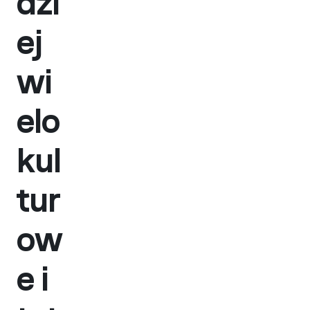
dzi
ej
wi
elo
kul
tur
ow
e i