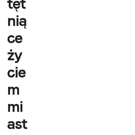
tęt
nią
ce
ży
cie
m
mi
ast