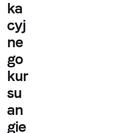
ka
cyj
ne
go
kur
su
an
gie