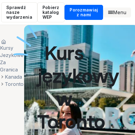
Sprawdź
Pobierz
Porozmawiaj
Menu
nasze
katalog
z nami
wydarzenia
WEP
Kurs
Kursy
Jezykowe
Za
językowy
Granica
Kanada
Toronto
w
Toronto