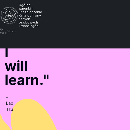
me
Ogólne
warunki i
ubezpieczenie
Karta ochrony
experience
danych
osobowych
Zmiana zgód
©
2025
it,
WEP
I
will
learn."
–
Lao
Tzu