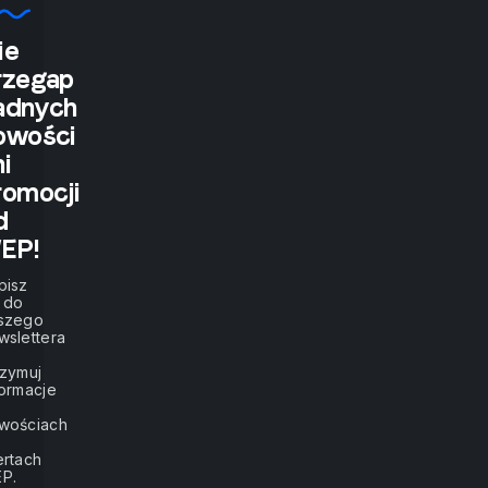
koszty,
zamów
ie
wycenę
"If
online.
rzegap
adnych
you
owości
tell
ni
romocji
me,
d
EP!
I
pisz
ę do
will
szego
wslettera
listen.
rzymuj
formacje
If
wościach
ertach
P.