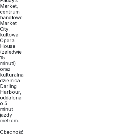
Paddy’s
Market,
centrum
handlowe
Market
City,
kultowa
Opera
House
(zaledwie
15
minut!)
oraz
kulturalna
dzielnica
Darling
Harbour,
oddalona
o 5
minut
jazdy
metrem.
Obecność