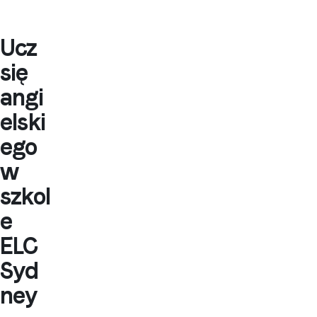
Ucz
się
angi
elski
ego
w
szkol
e
ELC
Syd
ney