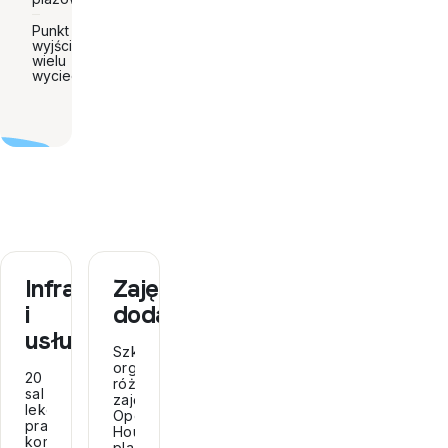
Punkt
wyjścia do
wielu
wycieczek
Infrastruktura
Zajęcia
i
dodatkowe
usługi
Szkoła
organizuje
20
różne
sal
zajęcia:
lekcyjnych,
Opera
pracownia
House,
komputerowa,
plaża